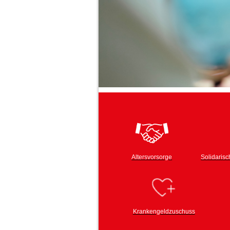
Altersvorsorge
Solidaris
Krankengeldzuschuss