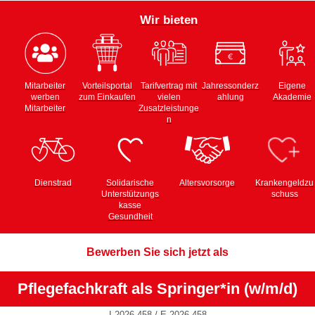
Wir
bieten
Mitarbeiter
Vorteilsportal
Tarifvertrag mit
Jahressonderz
Eigene
werben
zum Einkaufen
vielen
ahlung
Akademie
Mitarbeiter
Zusatzleistunge
n
Dienstrad
Solidarische
Altersvorsorge
Krankengeldzu
Unterstützungs
schuss
kasse
Gesundheit
Bewerben Sie sich jetzt als
Pflegefachkraft als Springer*in
(w/m/d)
I-2026-458 / E-2026-458